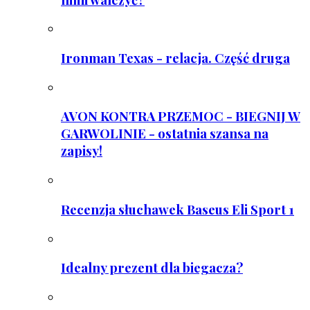
Ironman Texas - relacja. Część druga
AVON KONTRA PRZEMOC - BIEGNIJ W
GARWOLINIE - ostatnia szansa na
zapisy!
Recenzja słuchawek Baseus Eli Sport 1
Idealny prezent dla biegacza?