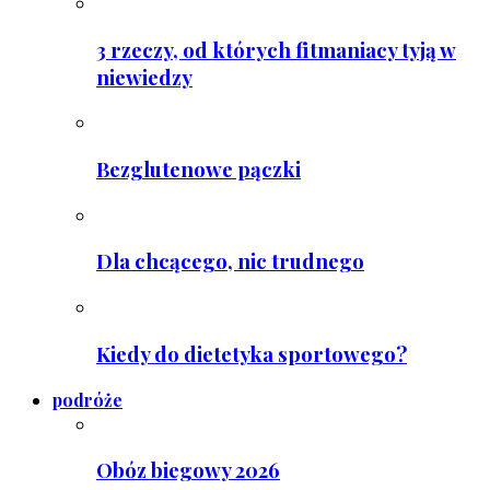
3 rzeczy, od których fitmaniacy tyją w
niewiedzy
Bezglutenowe pączki
Dla chcącego, nic trudnego
Kiedy do dietetyka sportowego?
podróże
Obóz biegowy 2026