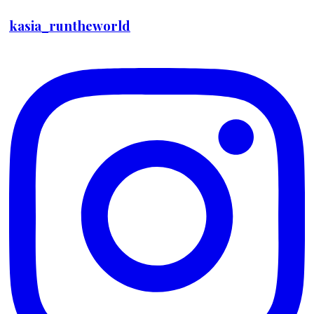
kasia_runtheworld