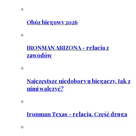
Obóz biegowy 2026
IRONMAN ARIZONA - relacja z
zawodów
Najczęstsze niedobory u biegaczy. Jak z
nimi walczyć?
Ironman Texas - relacja. Część druga