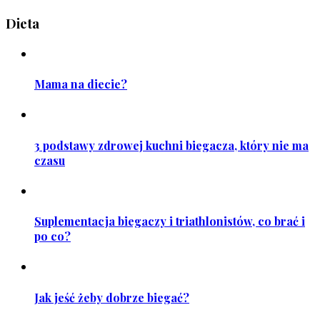
Dieta
Mama na diecie?
3 podstawy zdrowej kuchni biegacza, który nie ma
czasu
Suplementacja biegaczy i triathlonistów, co brać i
po co?
Jak jeść żeby dobrze biegać?