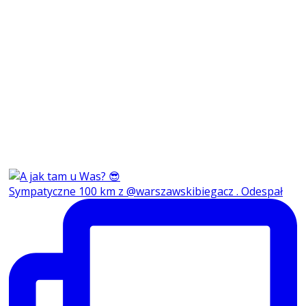
Sympatyczne 100 km z @warszawskibiegacz . Odespał