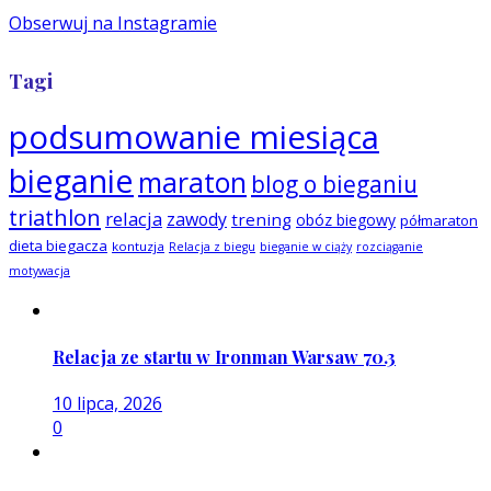
Obserwuj na Instagramie
Tagi
podsumowanie miesiąca
bieganie
maraton
blog o bieganiu
triathlon
relacja
zawody
trening
obóz biegowy
półmaraton
dieta biegacza
kontuzja
Relacja z biegu
bieganie w ciąży
rozciąganie
motywacja
Relacja ze startu w Ironman Warsaw 70.3
10 lipca, 2026
0