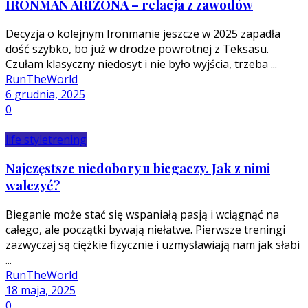
IRONMAN ARIZONA – relacja z zawodów
Decyzja o kolejnym Ironmanie jeszcze w 2025 zapadła
dość szybko, bo już w drodze powrotnej z Teksasu.
Czułam klasyczny niedosyt i nie było wyjścia, trzeba ...
RunTheWorld
6 grudnia, 2025
0
life style
trening
Najczęstsze niedobory u biegaczy. Jak z nimi
walczyć?
Bieganie może stać się wspaniałą pasją i wciągnąć na
całego, ale początki bywają niełatwe. Pierwsze treningi
zazwyczaj są ciężkie fizycznie i uzmysławiają nam jak słabi
...
RunTheWorld
18 maja, 2025
0