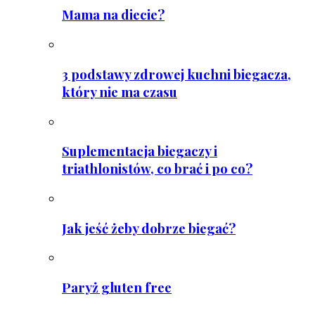
Mama na diecie?
3 podstawy zdrowej kuchni biegacza,
który nie ma czasu
Suplementacja biegaczy i
triathlonistów, co brać i po co?
Jak jeść żeby dobrze biegać?
Paryż gluten free