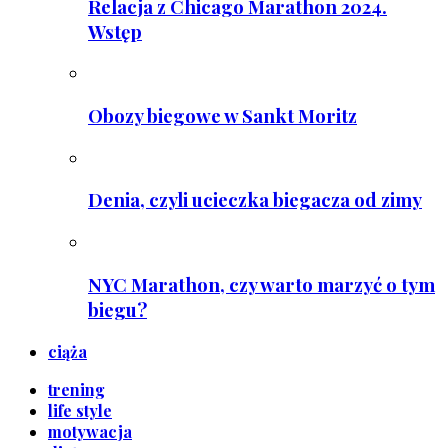
Relacja z Chicago Marathon 2024.
Wstęp
Obozy biegowe w Sankt Moritz
Denia, czyli ucieczka biegacza od zimy
NYC Marathon, czy warto marzyć o tym
biegu?
ciąża
trening
life style
motywacja