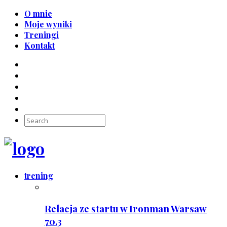
O mnie
Moje wyniki
Treningi
Kontakt
trening
Relacja ze startu w Ironman Warsaw
70.3