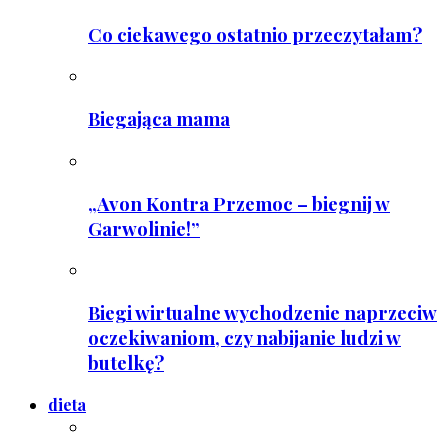
Co ciekawego ostatnio przeczytałam?
Biegająca mama
„Avon Kontra Przemoc – biegnij w
Garwolinie!”
Biegi wirtualne wychodzenie naprzeciw
oczekiwaniom, czy nabijanie ludzi w
butelkę?
dieta