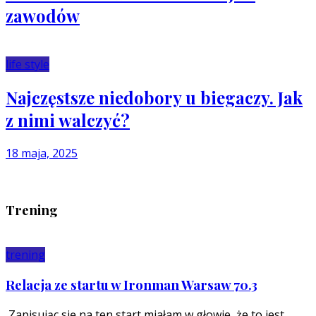
zawodów
life style
Najczęstsze niedobory u biegaczy. Jak
z nimi walczyć?
18 maja, 2025
Trening
trening
Relacja ze startu w Ironman Warsaw 70.3
Zapisując się na ten start miałam w głowie, że to jest